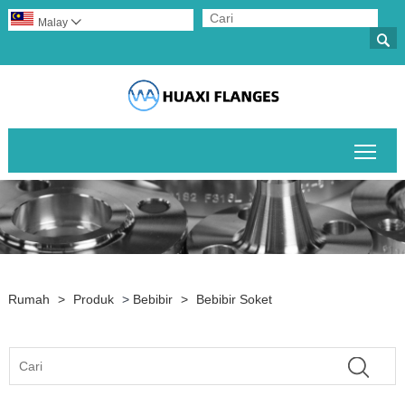
Malay


Togo
Rumah
>
Produk
>
Bebibir
>
Bebibir Soket