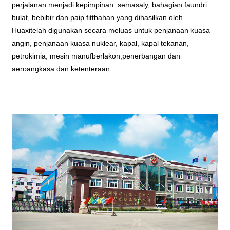
perjalanan menjadi kepimpinan. semasa
l
y, bahagian faundri
bulat, bebibir dan paip f
i
t
t
bahan yang dihasilkan oleh
Hua
xi
telah digunakan secara meluas untuk penjanaan kuasa
angin, penjanaan kuasa nuklear, kapal, kapal tekanan,
petrokimia, mesin manu
f
berlakon
,
penerbangan dan
aeroangkasa dan ketenteraan.