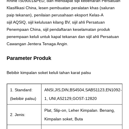
Rhine IS09001&PED, dan mendapat sijil kebenaran Persatuan
Klasifikasi China, lesen pembuatan peralatan khas (saluran
paip tekanan), penilaian perusahaan eksport Kelas-A
sijil AQSIQ, sijil kelulusan kilang BV, sijil ahli Persatuan
Penempaan China, sijil pendaftaran keselamatan produk
penempaan keluli untuk kapal tekanan dan sijil ahli Persatuan
Cawangan Jentera Tenaga Angin.
Parameter Produk
Bebibir kimpalan soket keluli tahan karat palsu
1. Standard:
ANSI,JIS,DIN,BS4504,SABS1123,EN1092-
(bebibir palsu)
1, UNI,AS2129,GOST-12820
Plat, Slip-on, Leher Kimpalan. Benang,
2. Jenis:
Kimpalan soket, Buta