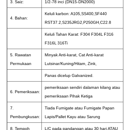
3. Saiz:
1/2-78 inci (DN15-DN2000)
Keluli karbon: A105,SS400,SF440
4. Bahan:
RST37.2,S235JRG2,P250GH,C22.8
Keluli Tahan Karat: F304 F304L F316
F316L 316Ti
5. Rawatan
Minyak Anti-karat, Cat Anti-karat
Permukaan
Lutsinar/Kuning/Hitam, Zink,
Panas dicelup Galvanized.
pemeriksaan sendiri dalaman kilang atau
6. Pemeriksaan:
pemeriksaan Pihak Ketiga
7.
Tiada Fumigate atau Fumigate Papan
Pembungkusan:
Lapis/Pallet Kayu atau Sarung
8. Tempoh
L/C pada pandangan atau 30 hari ATAU