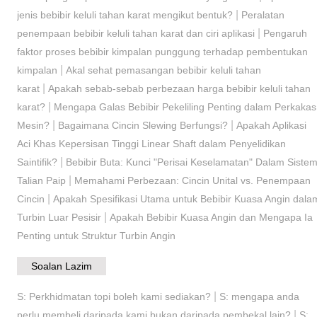
|
jenis bebibir keluli tahan karat mengikut bentuk?
Peralatan
|
penempaan bebibir keluli tahan karat dan ciri aplikasi
Pengaruh
faktor proses bebibir kimpalan punggung terhadap pembentukan
|
kimpalan
Akal sehat pemasangan bebibir keluli tahan
|
karat
Apakah sebab-sebab perbezaan harga bebibir keluli tahan
|
karat?
Mengapa Galas Bebibir Pekeliling Penting dalam Perkakas
|
|
Mesin?
Bagaimana Cincin Slewing Berfungsi?
Apakah Aplikasi
Aci Khas Kepersisan Tinggi Linear Shaft dalam Penyelidikan
|
Saintifik?
Bebibir Buta: Kunci "Perisai Keselamatan" Dalam Siste
|
Talian Paip
Memahami Perbezaan: Cincin Unital vs. Penempaan
|
Cincin
Apakah Spesifikasi Utama untuk Bebibir Kuasa Angin dala
|
Turbin Luar Pesisir
Apakah Bebibir Kuasa Angin dan Mengapa Ia
Penting untuk Struktur Turbin Angin
Soalan Lazim
|
S: Perkhidmatan topi boleh kami sediakan?
S: mengapa anda
|
perlu membeli daripada kami bukan daripada pembekal lain?
S: