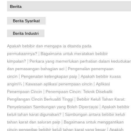
Berita
Berita Syarikat
Berita Industri
Apakah bebibir dan mengapa ia ditanda pada
|
permukaannya?
Bagaimana untuk meratakan bebibir
|
kimpalan?
Perkara yang memerlukan perhatian dalam keduduka
|
dan pemasangan bahagian aci
Pengenalan penempaan
|
|
cincin
Pengenalan kelengkapan paip
Apakah bebibir kuasa
|
|
anginï¼
Kawasan aplikasi penempaan cincin
Aplikasi
|
Penempaan Cincin
Penempaan Cincin: Teknik Disebalik
|
Pengilangan Cincin Berkualiti Tinggi
Bebibir Keluli Tahan Karat:
|
Penyelesaian Sambungan yang Boleh Dipercayai
Apakah bebibir
|
keluli tahan karat digunakan?
Sambungan antara bebibir keluli
|
tahan karat dan saluran paip
Bagaimana untuk menggantikan
|
cincin pengedap bebibir keluli tahan karat yang besar
Apakah