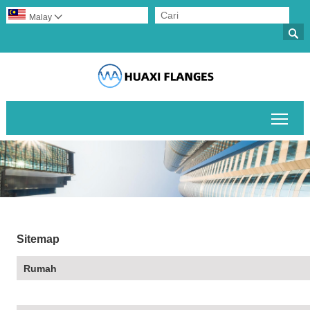
Malay


Togo
Sitemap
Rumah