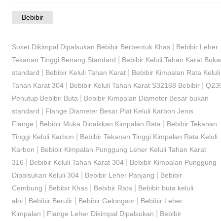
Bebibir
|
Soket Dikimpal Dipalsukan Bebibir Berbentuk Khas
Bebibir Leher
|
Tekanan Tinggi Benang Standard
Bebibir Keluli Tahan Karat Buka
|
|
standard
Bebibir Keluli Tahan Karat
Bebibir Kimpalan Rata Keluli
|
|
Tahan Karat 304
Bebibir Keluli Tahan Karat S32168 Bebibir
Q23
|
Penutup Bebibir Buta
Bebibir Kimpalan Diameter Besar bukan
|
standard
Flange Diameter Besar Plat Keluli Karbon Jenis
|
|
Flange
Bebibir Muka Dinaikkan Kimpalan Rata
Bebibir Tekanan
|
Tinggi Keluli Karbon
Bebibir Tekanan Tinggi Kimpalan Rata Keluli
|
Karbon
Bebibir Kimpalan Punggung Leher Keluli Tahan Karat
|
|
316
Bebibir Keluli Tahan Karat 304
Bebibir Kimpalan Punggung
|
|
Dipalsukan Keluli 304
Bebibir Leher Panjang
Bebibir
|
|
|
Cembung
Bebibir Khas
Bebibir Rata
Bebibir buta keluli
|
|
|
aloi
Bebibir Berulir
Bebibir Gelongsor
Bebibir Leher
|
|
Kimpalan
Flange Leher Dikimpal Dipalsukan
Bebibir